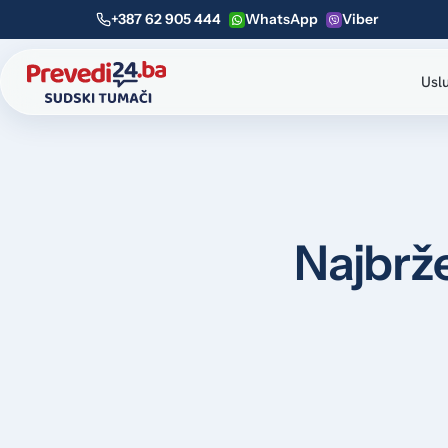
+387 62 905 444
WhatsApp
Viber
Usl
Najbrže