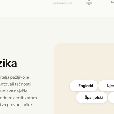
zika
elja pažljivo je
tovali tačnost i
Engleski
Nje
punjava najviše
arodnim certifikatom
Španjolski
i za prevodilačke