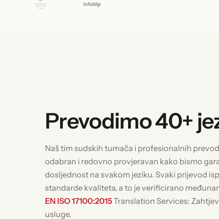
Prevodimo 40+ je
Naš tim sudskih tumača i profesionalnih prevodit
odabran i redovno provjeravan kako bismo garan
dosljednost na svakom jeziku. Svaki prijevod is
standarde kvaliteta, a to je verificirano međun
EN ISO 17100:2015
Translation Services: Zahtjev
usluge.