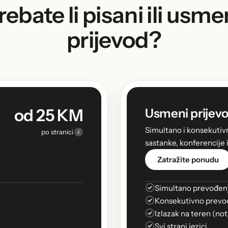
rebate li pisani ili usme
prijevod?
od 25 KM
Usmeni prijevo
Simultano i konsekutiv
i
po stranici
sastanke, konferencije 
Zatražite ponudu
Simultano prevođen
Konsekutivno prevo
Izlazak na teren (not
Svi strani jezici