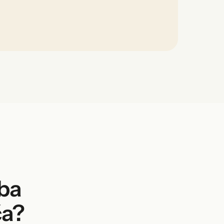
žba
ča?