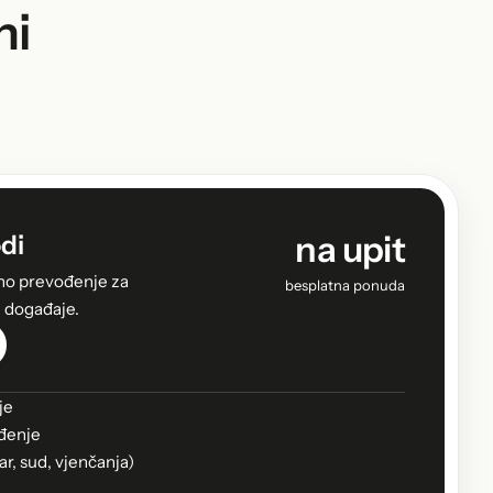
ni
na upit
di
no prevođenje za
besplatna ponuda
i događaje.
je
đenje
ar, sud, vjenčanja)