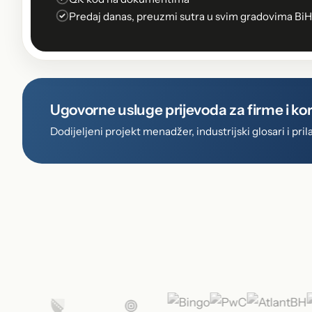
Predaj danas, preuzmi sutra u svim gradovima BiH
Ugovorne usluge prijevoda za firme i ko
Dodijeljeni projekt menadžer, industrijski glosari i p