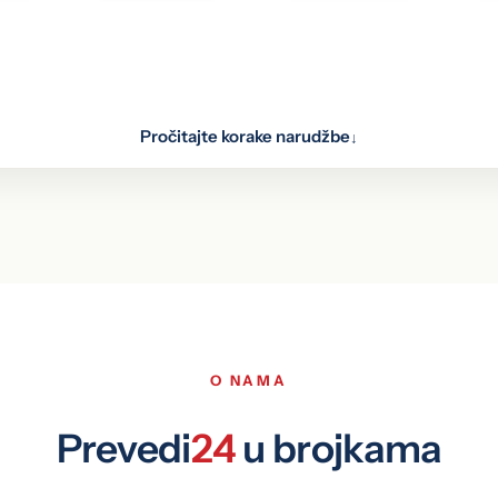
Pročitajte korake narudžbe
↓
oz web formu, putem e-maila, WhatsAppa i Vibera, ili ih donesi
stručni tim
O NAMA
Prevedi
24
u brojkama