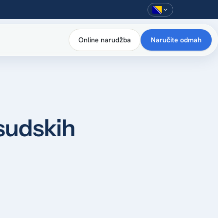
Online narudžba
Naručite odmah
 sudskih