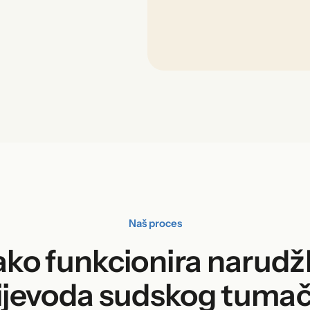
Naš proces
ko funkcionira narud
ijevoda sudskog tuma