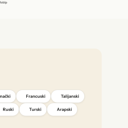
mački
Francuski
Talijanski
Ruski
Turski
Arapski