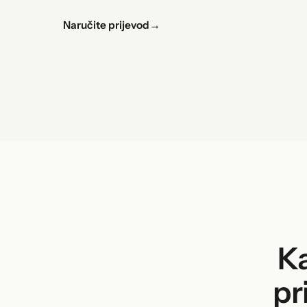
Naručite prijevod
→
Ka
pr