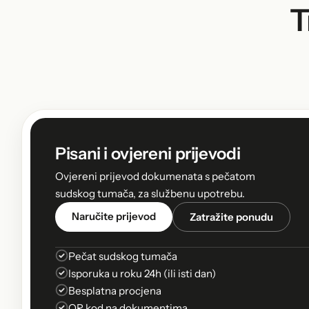
T
Pisani i ovjereni prijevodi
Ovjereni prijevod dokumenata s pečatom
sudskog tumača, za službenu upotrebu.
Naručite prijevod
Zatražite ponudu
Pečat sudskog tumača
Isporuka u roku 24h (ili isti dan)
Besplatna procjena
QR kod na dokumentima