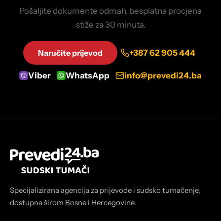
Pošaljite dokumente odmah, besplatna procjena
stiže za 30 minuta.
Naručite prijevod
+387 62 905 444
Viber
WhatsApp
info@prevedi24.ba
Specijalizirana agencija za prijevode i sudsko tumačenje,
dostupna širom Bosne i Hercegovine.