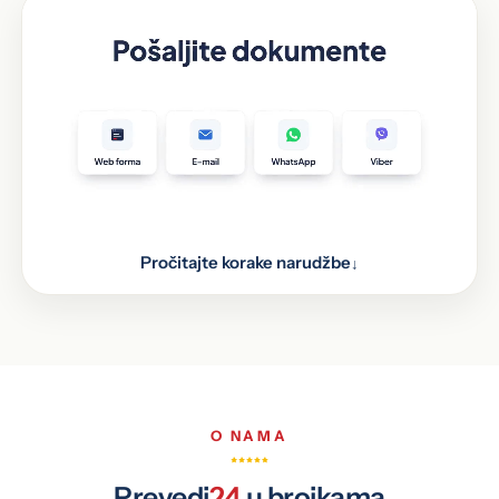
Pročitajte korake narudžbe
↓
Pošaljite dokumente kroz web formu, putem e-
1
maila, WhatsAppa i Vibera, ili ih donesite lično na
jednu od 48 lokacija u BiH.
Prijevod obrađuje naš stručni tim
2
Prijevod je spreman
3
O NAMA
Prevedi
24
u brojkama