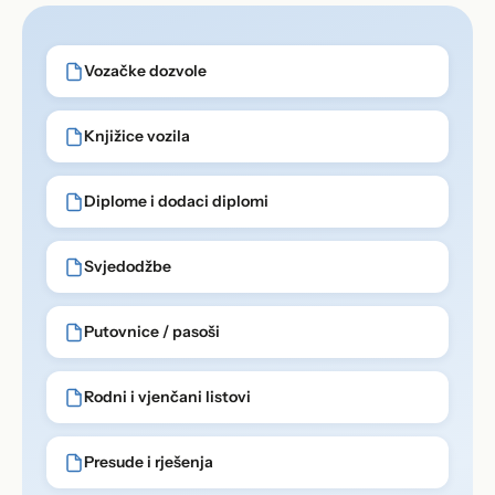
Vozačke dozvole
Knjižice vozila
Diplome i dodaci diplomi
Svjedodžbe
Putovnice / pasoši
Rodni i vjenčani listovi
Presude i rješenja