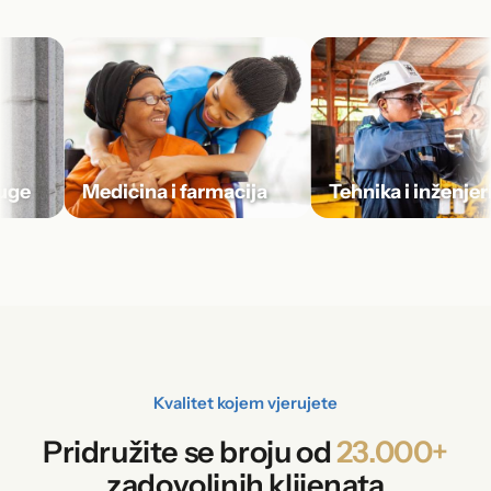
e
Medicina i farmacija
Tehnika i inženjerin
Kvalitet kojem vjerujete
Pridružite se broju od
23.000+
zadovoljnih klijenata