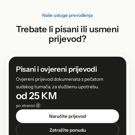
Naše usluge prevođenja
Trebate li pisani ili usmeni
prijevod?
Pisani i ovjereni prijevodi
Ovjereni prijevod dokumenata s pečatom
sudskog tumača, za službenu upotrebu.
od 25 KM
i
po stranici
Naručite prijevod
Zatražite ponudu