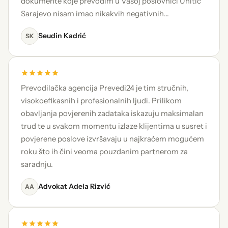
dokumente koje prevodim u Vašoj poslovnici Unitic
Sarajevo nisam imao nikakvih negativnih…
Seudin Kadrić
SK
Prevodilačka agencija Prevedi24 je tim stručnih,
visokoefikasnih i profesionalnih ljudi. Prilikom
obavljanja povjerenih zadataka iskazuju maksimalan
trud te u svakom momentu izlaze klijentima u susret i
povjerene poslove izvršavaju u najkraćem mogućem
roku što ih čini veoma pouzdanim partnerom za
saradnju.
Advokat Adela Rizvić
AA