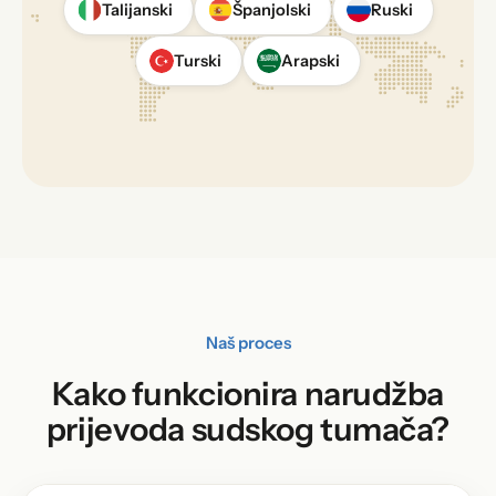
Talijanski
Španjolski
Ruski
Turski
Arapski
Naš proces
Kako funkcionira narudžba
prijevoda sudskog tumača?