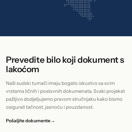
Prevedite bilo koji dokument s
lakoćom
Naši sudski tumači imaju bogato iskustvo sa svim
vrstama ličnih i poslovnih dokumenata. Svaki projekat
pažljivo dodjeljujemo pravom stručnjaku kako bismo
osigurali tačnost, jasnoću i pouzdanost.
Pošaljite dokumente
→