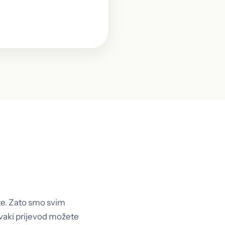
te lično na jednu od 48
ite. Zato smo svim
svaki prijevod možete