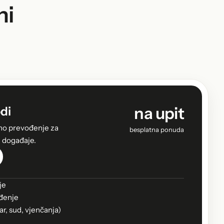
ni
na upit
di
no prevođenje za
besplatna ponuda
i događaje.
je
đenje
ar, sud, vjenčanja)