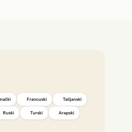
mački
Francuski
Talijanski
Ruski
Turski
Arapski