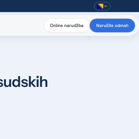
Online narudžba
Naručite odmah
 sudskih