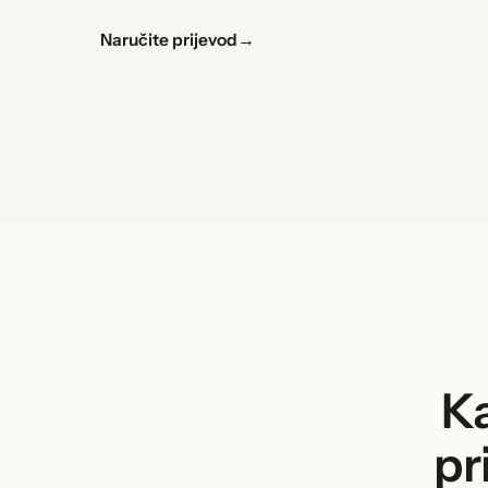
Naručite prijevod
→
Ka
pr