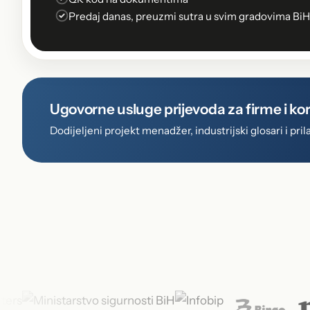
Predaj danas, preuzmi sutra u svim gradovima BiH
Ugovorne usluge prijevoda za firme i ko
Dodijeljeni projekt menadžer, industrijski glosari i p