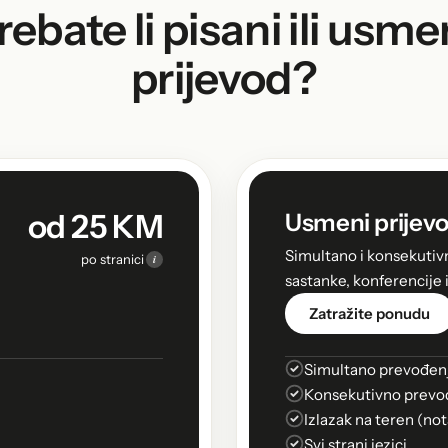
rebate li pisani ili usme
prijevod?
od 25 KM
Usmeni prijevo
Simultano i konsekutiv
i
po stranici
sastanke, konferencije 
Zatražite ponudu
Simultano prevođen
Konsekutivno prevo
Izlazak na teren (not
Svi strani jezici