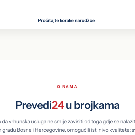
Pročitajte korake narudžbe
↓
oz web formu, putem e-maila, WhatsAppa i Vibera, ili ih donesi
stručni tim
O NAMA
Prevedi
24
u brojkama
da vrhunska usluga ne smije zavisiti od toga gdje se nalaz
gradu Bosne i Hercegovine, omogućili isti nivo kvalitete: 