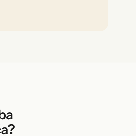
žba
ča?