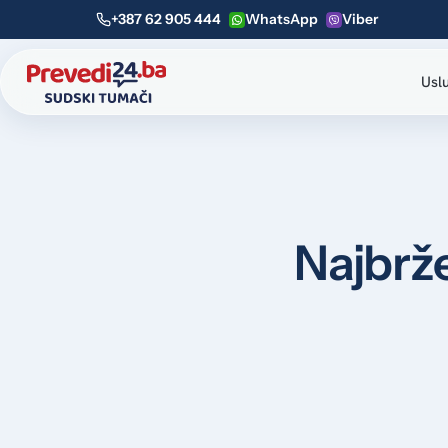
+387 62 905 444
WhatsApp
Viber
Usl
Najbrže