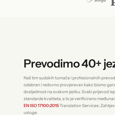
Prevodimo 40+ je
Naš tim sudskih tumača i profesionalnih prevodit
odabran i redovno provjeravan kako bismo garan
dosljednost na svakom jeziku. Svaki prijevod is
standarde kvaliteta, a to je verificirano međun
EN ISO 17100:2015
Translation Services: Zahtjev
usluge.