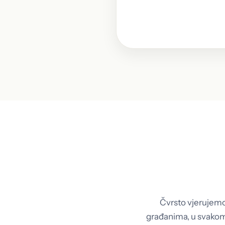
Pošaljite dokumente kr
1
lokacija u BiH.
Prijevod obrađuje naš 
2
Prijevod je spreman
3
Čvrsto vjerujemo 
građanima, u svakom 