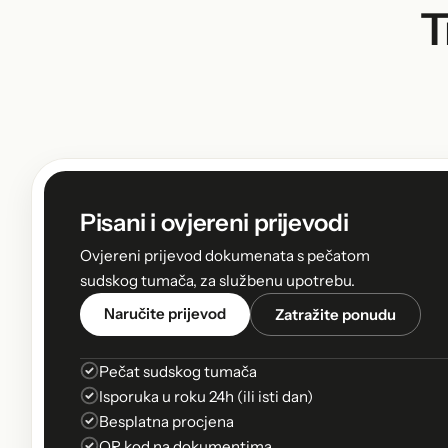
T
Pisani i ovjereni prijevodi
Ovjereni prijevod dokumenata s pečatom
sudskog tumača, za službenu upotrebu.
Naručite prijevod
Zatražite ponudu
Pečat sudskog tumača
Isporuka u roku 24h (ili isti dan)
Besplatna procjena
QR kod na dokumentima