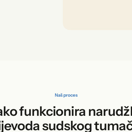
Naš proces
ko funkcionira narud
ijevoda sudskog tuma