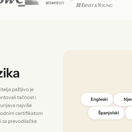
zika
elja pažljivo je
tovali tačnost i
Engleski
Nje
punjava najviše
arodnim certifikatom
Španjolski
i za prevodilačke