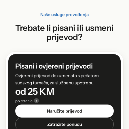
Naše usluge prevođenja
Trebate li pisani ili usmeni
prijevod?
Pisani i ovjereni prijevodi
Ovjereni prijevod dokumenata s pečatom
sudskog tumača, za službenu upotrebu.
od 25 KM
i
po stranici
Naručite prijevod
Zatražite ponudu