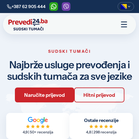
+387 62 905 444
WhatsApp
Viber
☰
SUDSKI TUMAČI
Najbrže usluge prevođenja i
sudskih tumača za sve jezike
Naručite prijevod
Hitni prijevod
Ostale recenzije
4,9 | 50+ recenzija
4,8 | 298 recenzija