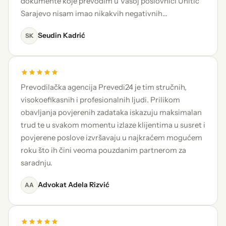
dokumente koje prevodim u Vašoj poslovnici Unitic
Sarajevo nisam imao nikakvih negativnih…
Seudin Kadrić
SK
Prevodilačka agencija Prevedi24 je tim stručnih,
visokoefikasnih i profesionalnih ljudi. Prilikom
obavljanja povjerenih zadataka iskazuju maksimalan
trud te u svakom momentu izlaze klijentima u susret i
povjerene poslove izvršavaju u najkraćem mogućem
roku što ih čini veoma pouzdanim partnerom za
saradnju.
Advokat Adela Rizvić
AA