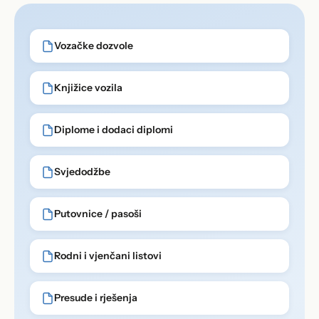
Vozačke dozvole
Knjižice vozila
Diplome i dodaci diplomi
Svjedodžbe
Putovnice / pasoši
Rodni i vjenčani listovi
Presude i rješenja