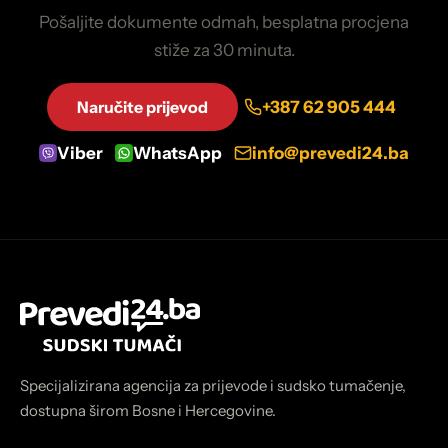
Pošaljite dokumente odmah, besplatna procjena
stiže za 30 minuta.
Naručite prijevod
+387 62 905 444
Viber
WhatsApp
info@prevedi24.ba
Specijalizirana agencija za prijevode i sudsko tumačenje,
dostupna širom Bosne i Hercegovine.