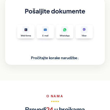
Pročitajte korake narudžbe
↓
Pošaljite dokumente kroz web formu, putem e-
1
maila, WhatsAppa i Vibera, ili ih donesite lično na
jednu od 48 lokacija u BiH.
Prijevod obrađuje naš stručni tim
2
Prijevod je spreman
3
O NAMA
Prevedi
24
u brojkama