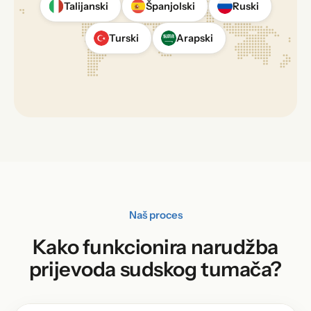
Talijanski
Španjolski
Ruski
Turski
Arapski
Naš proces
Kako funkcionira narudžba
prijevoda sudskog tumača?