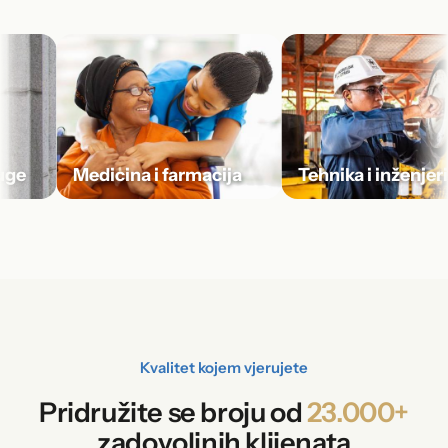
e
Medicina i farmacija
Tehnika i inženjering
Kvalitet kojem vjerujete
Pridružite se broju od
23.000+
zadovoljnih klijenata