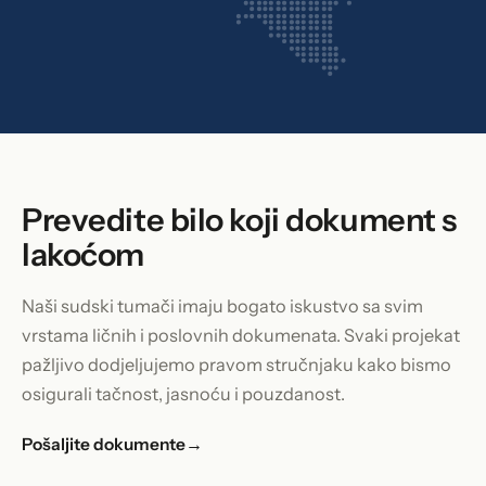
Prevedite bilo koji dokument s
lakoćom
Naši sudski tumači imaju bogato iskustvo sa svim
vrstama ličnih i poslovnih dokumenata. Svaki projekat
pažljivo dodjeljujemo pravom stručnjaku kako bismo
osigurali tačnost, jasnoću i pouzdanost.
Pošaljite dokumente
→