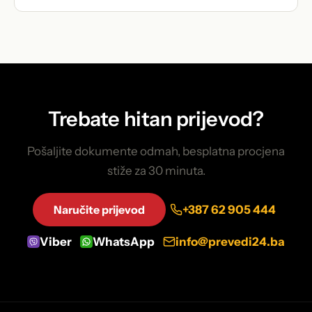
Trebate hitan prijevod?
Pošaljite dokumente odmah, besplatna procjena
stiže za 30 minuta.
Naručite prijevod
+387 62 905 444
Viber
WhatsApp
info@prevedi24.ba