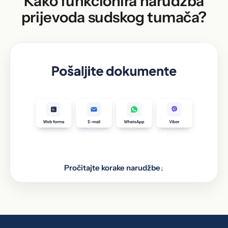
Kako funkcionira narudžba
prijevoda sudskog tumača?
Pročitajte korake narudžbe
↓
Pošaljite dokumente kroz web formu, putem e-
1
maila, WhatsAppa i Vibera, ili ih donesite lično na
jednu od 48 lokacija u BiH.