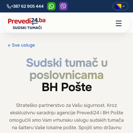
+387 62 905 444
WhatsApp
Viber
☰
Sve usluge
Sudski tumač u
poslovnicama
BH Pošte
Strateško partnerstvo za Vašu sigurnost. Kroz
ekskluzivnu saradnju agencije Prevedi24 i BH Pošte
omogućili smo Vam vrhunsku uslugu sudskih tumača
na šalteru Vaše lokalne pošte. Spojili smo državnu