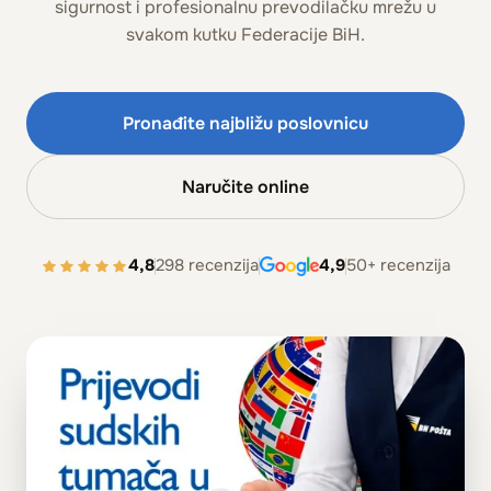
sigurnost i profesionalnu prevodilačku mrežu u
svakom kutku Federacije BiH.
Pronađite najbližu poslovnicu
Naručite online
4,8
298 recenzija
4,9
50+ recenzija