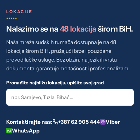
Prijevod obrađuje naš stručni tim
2
Prijevod je spreman
3
LOKACIJE
Nalazimo se na
48 lokacija
širom BiH.
Naša mreža sudskih tumača dostupna je na 48
lokacija širom BiH, pružajući brze i pouzdane
prevodilačke usluge. Bez obzira na jezik ili vrstu
dokumenta, garantujemo tačnost i profesionalizam.
Pronađite najbližu lokaciju, upišite svoj grad
Kontaktirajte nas:
+387 62 905 444
Viber
WhatsApp