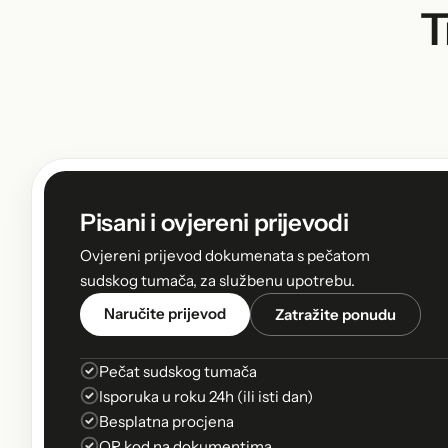
T
Pisani i ovjereni prijevodi
Ovjereni prijevod dokumenata s pečatom
sudskog tumača, za službenu upotrebu.
Naručite prijevod
Zatražite ponudu
Pečat sudskog tumača
Isporuka u roku 24h (ili isti dan)
Besplatna procjena
QR kod na dokumentima