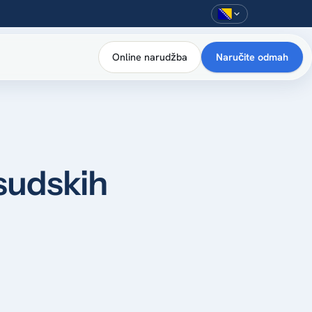
Online narudžba
Naručite odmah
 sudskih