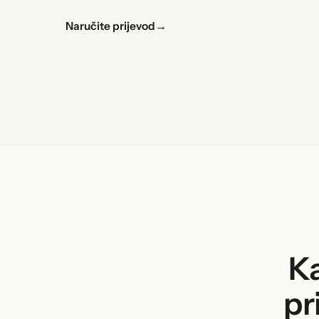
Naručite prijevod
→
Ka
pr