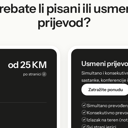
rebate li pisani ili usme
prijevod?
od 25 KM
Usmeni prijevo
Simultano i konsekutiv
i
po stranici
sastanke, konferencije 
Zatražite ponudu
Simultano prevođen
Konsekutivno prevo
Izlazak na teren (not
Svi strani jezici