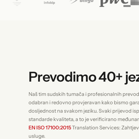
Prevodimo 40+ je
Naš tim sudskih tumača i profesionalnih prevodit
odabran i redovno provjeravan kako bismo garan
dosljednost na svakom jeziku. Svaki prijevod is
standarde kvaliteta, a to je verificirano međun
EN ISO 17100:2015
Translation Services: Zahtjev
usluge.