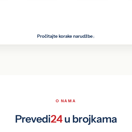
Pročitajte korake narudžbe
↓
oz web formu, putem e-maila, WhatsAppa i Vibera, ili ih donesi
stručni tim
O NAMA
Prevedi
24
u brojkama