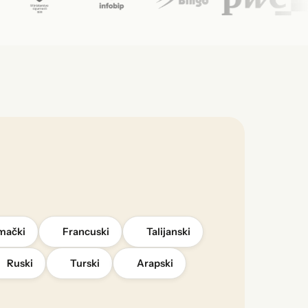
mački
Francuski
Talijanski
Ruski
Turski
Arapski