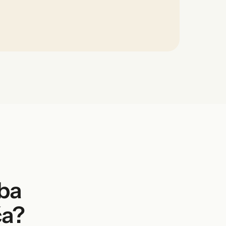
žba
ča?