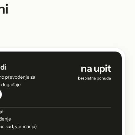
ni
na upit
di
no prevođenje za
besplatna ponuda
i događaje.
je
đenje
ar, sud, vjenčanja)