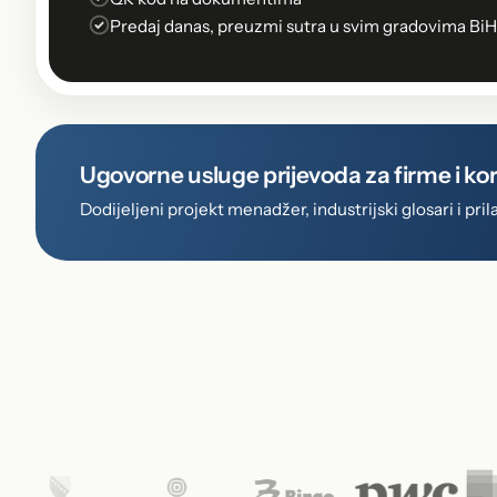
Predaj danas, preuzmi sutra u svim gradovima BiH
Ugovorne usluge prijevoda za firme i ko
Dodijeljeni projekt menadžer, industrijski glosari i p