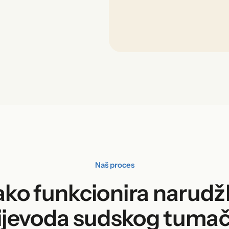
Naš proces
ko funkcionira narud
ijevoda sudskog tuma