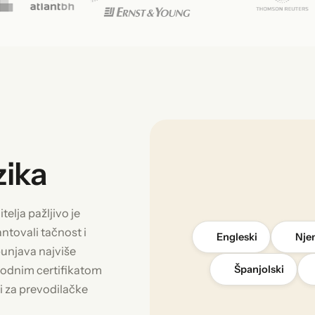
zika
elja pažljivo je
tovali tačnost i
Engleski
Nje
punjava najviše
arodnim certifikatom
Španjolski
i za prevodilačke