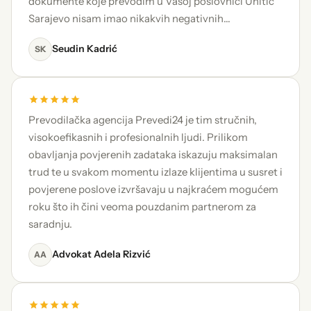
dokumente koje prevodim u Vašoj poslovnici Unitic
Sarajevo nisam imao nikakvih negativnih…
Seudin Kadrić
SK
Prevodilačka agencija Prevedi24 je tim stručnih,
visokoefikasnih i profesionalnih ljudi. Prilikom
obavljanja povjerenih zadataka iskazuju maksimalan
trud te u svakom momentu izlaze klijentima u susret i
povjerene poslove izvršavaju u najkraćem mogućem
roku što ih čini veoma pouzdanim partnerom za
saradnju.
Advokat Adela Rizvić
AA