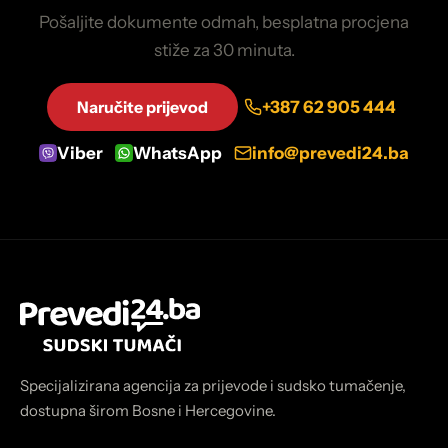
Pošaljite dokumente odmah, besplatna procjena
stiže za 30 minuta.
Naručite prijevod
+387 62 905 444
Viber
WhatsApp
info@prevedi24.ba
Specijalizirana agencija za prijevode i sudsko tumačenje,
dostupna širom Bosne i Hercegovine.