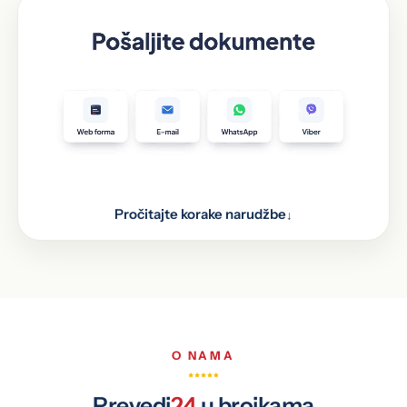
Pročitajte korake narudžbe
↓
Pošaljite dokumente kroz web formu, putem e-
1
maila, WhatsAppa i Vibera, ili ih donesite lično na
jednu od 48 lokacija u BiH.
Prijevod obrađuje naš stručni tim
2
Prijevod je spreman
3
O NAMA
Prevedi
24
u brojkama