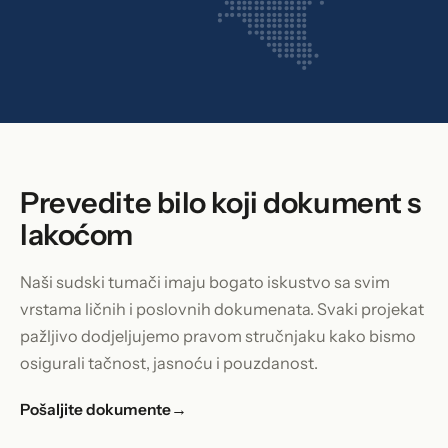
Prevedite bilo koji dokument s
lakoćom
Naši sudski tumači imaju bogato iskustvo sa svim
vrstama ličnih i poslovnih dokumenata. Svaki projekat
pažljivo dodjeljujemo pravom stručnjaku kako bismo
osigurali tačnost, jasnoću i pouzdanost.
Pošaljite dokumente
→