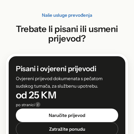
Naše usluge prevođenja
Trebate li pisani ili usmeni
prijevod?
Pisani i ovjereni prijevodi
Ovjereni prijevod dokumenata s pečatom
sudskog tumača, za službenu upotrebu.
od 25 KM
i
po stranici
Naručite prijevod
Zatražite ponudu