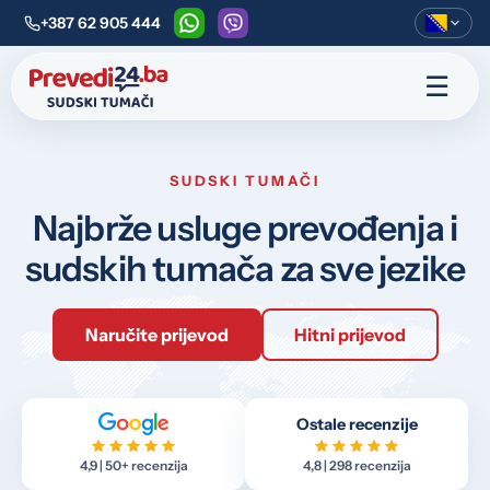
+387 62 905 444
WhatsApp
Viber
☰
SUDSKI TUMAČI
Najbrže usluge prevođenja i
sudskih tumača za sve jezike
Naručite prijevod
Hitni prijevod
Ostale recenzije
4,9 | 50+ recenzija
4,8 | 298 recenzija