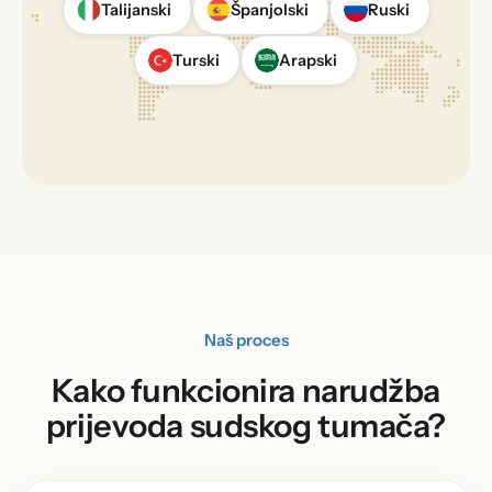
Talijanski
Španjolski
Ruski
Turski
Arapski
Naš proces
Kako funkcionira narudžba
prijevoda sudskog tumača?