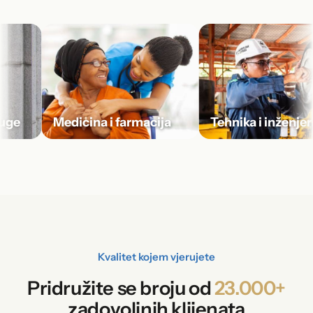
e
Medicina i farmacija
Tehnika i inženjerin
Kvalitet kojem vjerujete
Pridružite se broju od
23.000+
zadovoljnih klijenata