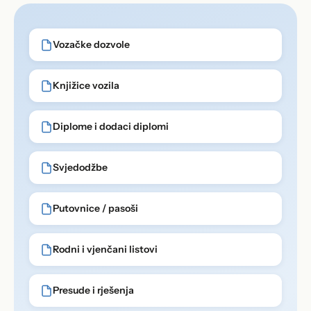
Vozačke dozvole
Knjižice vozila
Diplome i dodaci diplomi
Svjedodžbe
Putovnice / pasoši
Rodni i vjenčani listovi
Presude i rješenja