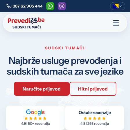
+387 62 905 444
WhatsApp
Viber
☰
SUDSKI TUMAČI
Najbrže usluge prevođenja i
sudskih tumača za sve jezike
Naručite prijevod
Hitni prijevod
Ostale recenzije
4,9 | 50+ recenzija
4,8 | 298 recenzija