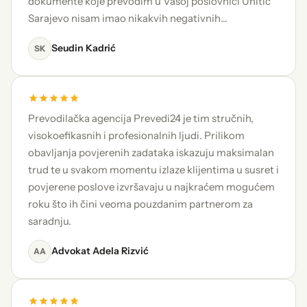
dokumente koje prevodim u Vašoj poslovnici Unitic
Sarajevo nisam imao nikakvih negativnih…
Seudin Kadrić
SK
Prevodilačka agencija Prevedi24 je tim stručnih,
visokoefikasnih i profesionalnih ljudi. Prilikom
obavljanja povjerenih zadataka iskazuju maksimalan
trud te u svakom momentu izlaze klijentima u susret i
povjerene poslove izvršavaju u najkraćem mogućem
roku što ih čini veoma pouzdanim partnerom za
saradnju.
Advokat Adela Rizvić
AA