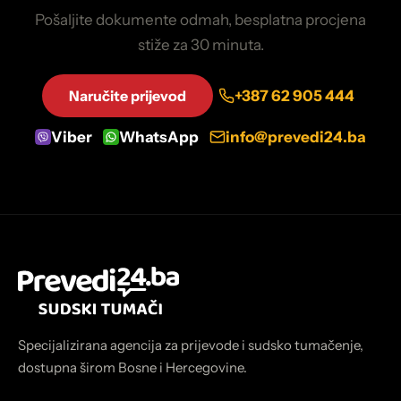
Pošaljite dokumente odmah, besplatna procjena
stiže za 30 minuta.
Naručite prijevod
+387 62 905 444
Viber
WhatsApp
info@prevedi24.ba
Specijalizirana agencija za prijevode i sudsko tumačenje,
dostupna širom Bosne i Hercegovine.