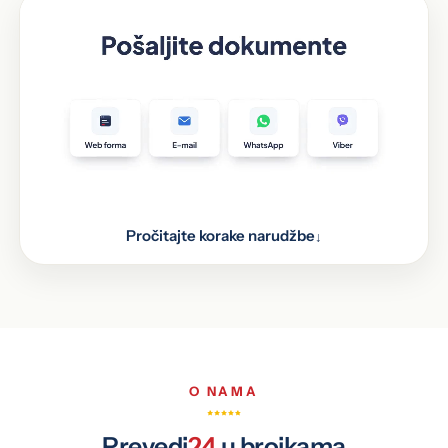
Pročitajte korake narudžbe
↓
Pošaljite dokumente kroz web formu, putem e-
1
maila, WhatsAppa i Vibera, ili ih donesite lično na
jednu od 48 lokacija u BiH.
Prijevod obrađuje naš stručni tim
2
Prijevod je spreman
3
O NAMA
Prevedi
24
u brojkama