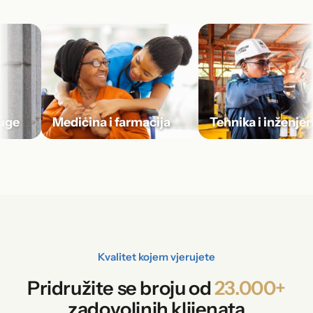
e
Medicina i farmacija
Tehnika i inženjerin
Kvalitet kojem vjerujete
Pridružite se broju od
23.000+
zadovoljnih klijenata