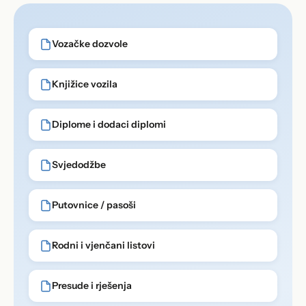
Vozačke dozvole
Knjižice vozila
Diplome i dodaci diplomi
Svjedodžbe
Putovnice / pasoši
Rodni i vjenčani listovi
Presude i rješenja