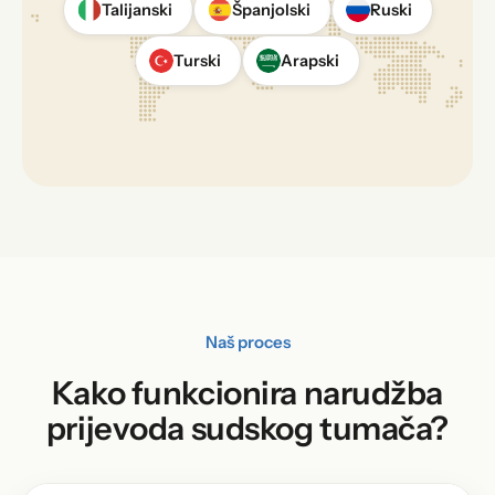
Talijanski
Španjolski
Ruski
Turski
Arapski
Naš proces
Kako funkcionira narudžba
prijevoda sudskog tumača?