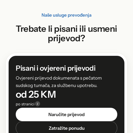
Naše usluge prevođenja
Trebate li pisani ili usmeni
prijevod?
Pisani i ovjereni prijevodi
Ovjereni prijevod dokumenata s pečatom
sudskog tumača, za službenu upotrebu.
od 25 KM
i
po stranici
Naručite prijevod
Zatražite ponudu