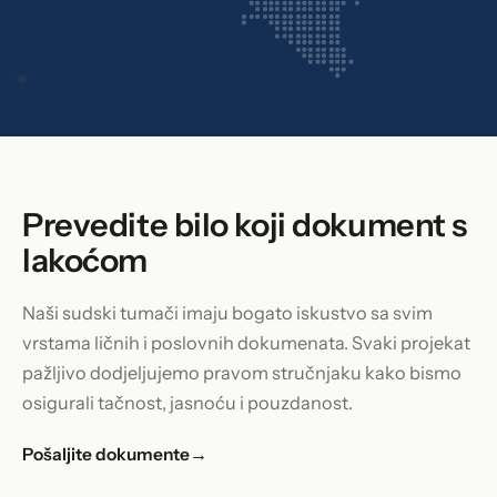
Prevedite bilo koji dokument s
lakoćom
Naši sudski tumači imaju bogato iskustvo sa svim
vrstama ličnih i poslovnih dokumenata. Svaki projekat
pažljivo dodjeljujemo pravom stručnjaku kako bismo
osigurali tačnost, jasnoću i pouzdanost.
Pošaljite dokumente
→