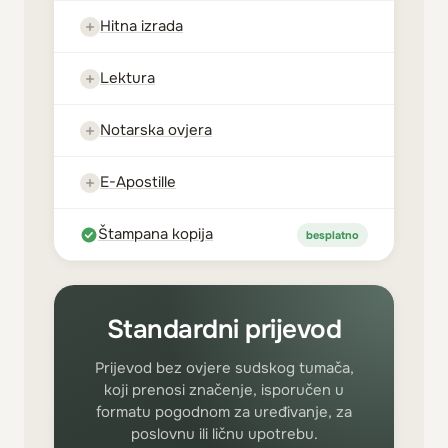
Hitna izrada
Lektura
Notarska ovjera
E-Apostille
Štampana kopija
besplatno
Standardni prijevod
Prijevod bez ovjere sudskog tumača,
koji prenosi značenje, isporučen u
formatu pogodnom za uređivanje, za
poslovnu ili ličnu upotrebu.