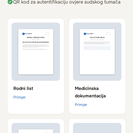
QR kod za autentifikaciju ovjere sudskog tumača
Prevedi24
Prevedi24
BOSNA I HERCEGOVINA
NALAZ I MIŠLJENJE
MATIČNI URED
Medicinska dokumentacija
IZVOD IZ MATIČNE KNJIGE ROĐENIH
Rodni list
Medicinska
dokumentacija
Primjer
Primjer