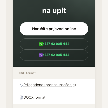
na upit
Naručite prijevod online
+387 62 905 444
+387 62 905 444
Stil i format
Prilagođeno (prenosi značenje)
DOCX format