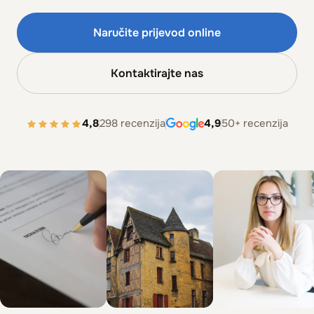
Naručite prijevod online
Kontaktirajte nas
4,8
298 recenzija
4,9
50+ recenzija