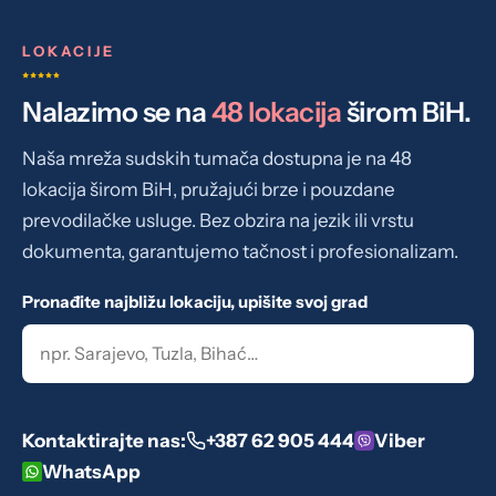
Prijevod obrađuje naš stručni tim
2
Prijevod je spreman
3
LOKACIJE
Nalazimo se na
48 lokacija
širom BiH.
Naša mreža sudskih tumača dostupna je na 48
lokacija širom BiH, pružajući brze i pouzdane
prevodilačke usluge. Bez obzira na jezik ili vrstu
dokumenta, garantujemo tačnost i profesionalizam.
Pronađite najbližu lokaciju, upišite svoj grad
Kontaktirajte nas:
+387 62 905 444
Viber
WhatsApp