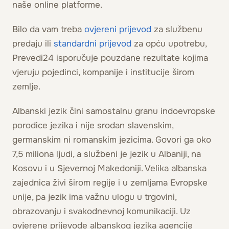
naše online platforme.
Bilo da vam treba
ovjereni prijevod
za službenu
predaju ili
standardni prijevod
za opću upotrebu,
Prevedi24 isporučuje pouzdane rezultate kojima
vjeruju pojedinci, kompanije i institucije širom
zemlje.
Albanski jezik čini samostalnu granu indoevropske
porodice jezika i nije srodan slavenskim,
germanskim ni romanskim jezicima. Govori ga oko
7,5 miliona ljudi, a službeni je jezik u Albaniji, na
Kosovu i u Sjevernoj Makedoniji. Velika albanska
zajednica živi širom regije i u zemljama Evropske
unije, pa jezik ima važnu ulogu u trgovini,
obrazovanju i svakodnevnoj komunikaciji. Uz
ovjerene prijevode albanskog jezika agencije