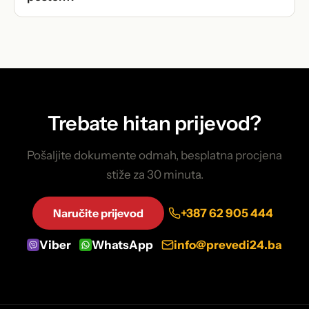
Trebate hitan prijevod?
Pošaljite dokumente odmah, besplatna procjena
stiže za 30 minuta.
Naručite prijevod
+387 62 905 444
Viber
WhatsApp
info@prevedi24.ba