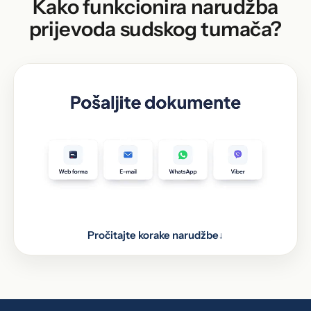
Kako funkcionira narudžba
prijevoda sudskog tumača?
Pročitajte korake narudžbe
↓
Pošaljite dokumente kroz web formu, putem e-
1
maila, WhatsAppa i Vibera, ili ih donesite lično na
jednu od 48 lokacija u BiH.