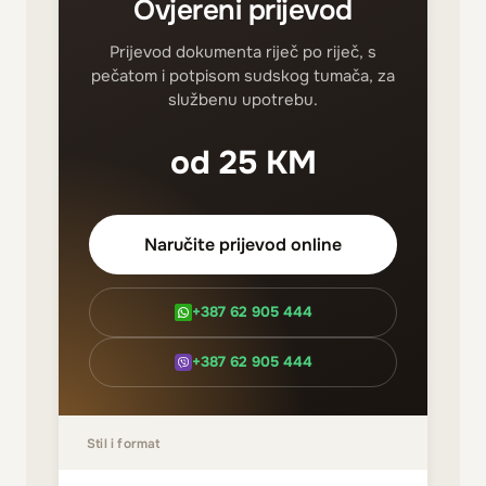
Ovjereni prijevod
Prijevod dokumenta riječ po riječ, s
pečatom i potpisom sudskog tumača, za
službenu upotrebu.
od 25 KM
Naručite prijevod online
+387 62 905 444
+387 62 905 444
Stil i format