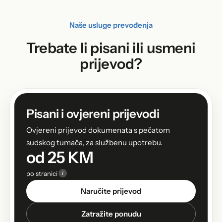
Naše usluge prevođenja
Trebate li pisani ili usmeni
prijevod?
Pisani i ovjereni prijevodi
Ovjereni prijevod dokumenata s pečatom
sudskog tumača, za službenu upotrebu.
od 25 KM
i
po stranici
Naručite prijevod
Zatražite ponudu