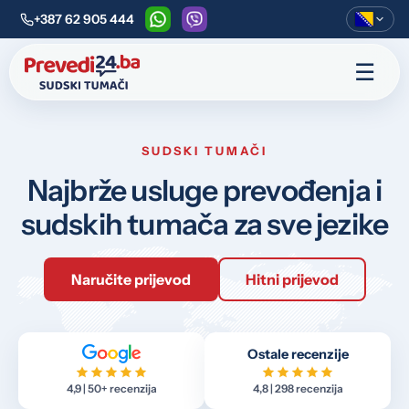
+387 62 905 444
WhatsApp
Viber
☰
SUDSKI TUMAČI
Najbrže usluge prevođenja i
sudskih tumača za sve jezike
Naručite prijevod
Hitni prijevod
Ostale recenzije
4,9 | 50+ recenzija
4,8 | 298 recenzija