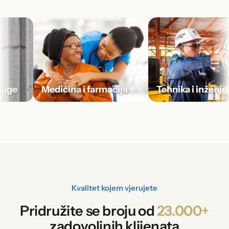
ge
Medicina i farmacija
Tehnika i inženjerin
Kvalitet kojem vjerujete
Pridružite se broju od
23.000+
zadovoljnih klijenata