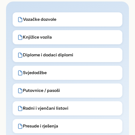
Vozačke dozvole
Knjižice vozila
Diplome i dodaci diplomi
Svjedodžbe
Putovnice / pasoši
Rodni i vjenčani listovi
Presude i rješenja