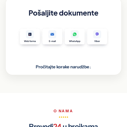
Pročitajte korake narudžbe
↓
Pošaljite dokumente kroz web formu, putem e-
1
maila, WhatsAppa i Vibera, ili ih donesite lično na
jednu od 48 lokacija u BiH.
Prijevod obrađuje naš stručni tim
2
Prijevod je spreman
3
O NAMA
Prevedi
24
u brojkama