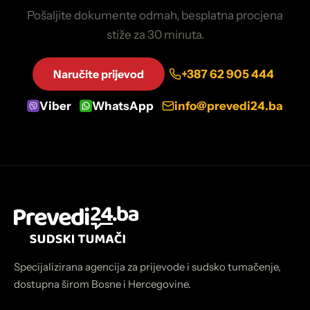
Pošaljite dokumente odmah, besplatna procjena
stiže za 30 minuta.
Naručite prijevod
+387 62 905 444
Viber
WhatsApp
info@prevedi24.ba
Specijalizirana agencija za prijevode i sudsko tumačenje,
dostupna širom Bosne i Hercegovine.