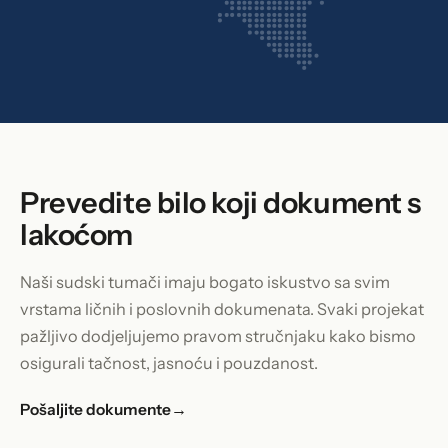
Prevedite bilo koji dokument s
lakoćom
Naši sudski tumači imaju bogato iskustvo sa svim
vrstama ličnih i poslovnih dokumenata. Svaki projekat
pažljivo dodjeljujemo pravom stručnjaku kako bismo
osigurali tačnost, jasnoću i pouzdanost.
Pošaljite dokumente
→