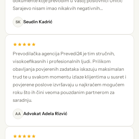
dokumente koje prevodim u Vašoj poslovnici Unitic
Sarajevo nisam imao nikakvih negativnih…
Seudin Kadrić
SK
Prevodilačka agencija Prevedi24 je tim stručnih,
visokoefikasnih i profesionalnih ljudi. Prilikom
obavljanja povjerenih zadataka iskazuju maksimalan
trud te u svakom momentu izlaze klijentima u susret i
povjerene poslove izvršavaju u najkraćem mogućem
roku što ih čini veoma pouzdanim partnerom za
saradnju.
Advokat Adela Rizvić
AA