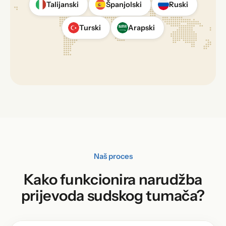
Talijanski
Španjolski
Ruski
Turski
Arapski
Naš proces
Kako funkcionira narudžba
prijevoda sudskog tumača?